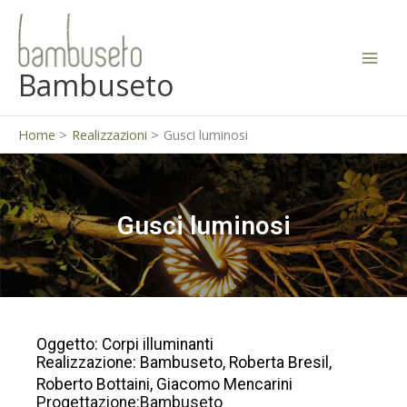
Vai
al
contenuto
Bambuseto
Home
Realizzazioni
Gusci luminosi
Gusci luminosi
Oggetto: Corpi illuminanti
Realizzazione: Bambuseto, Roberta Bresil,
Roberto Bottaini, Giacomo Mencarini
Progettazione:Bambuseto