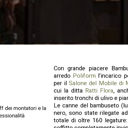
Con grande piacere Bambus
arredo
Poliform
l’incarico p
per il
Salone del Mobile di 
cui la ditta
Ratti Flora
, anc
inserito tronchi di ulivo e pi
Le canne del bambuseto (lun
f dei montatori e la
nero, sono state rilegate a
essionalità
totale di oltre 160 legature
soffitto completamente invisi