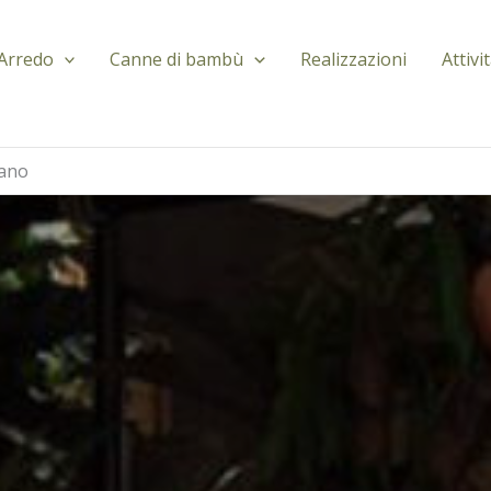
Arredo
Canne di bambù
Realizzazioni
Attivi
lano