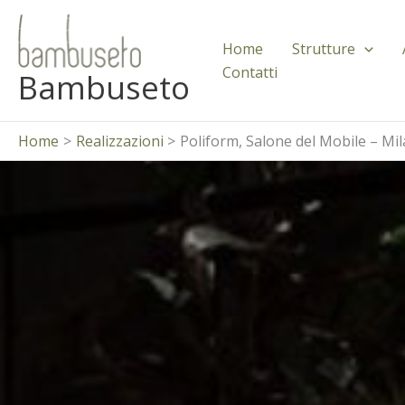
Vai
al
Home
Strutture
contenuto
Contatti
Bambuseto
Home
Realizzazioni
Poliform, Salone del Mobile – Mi