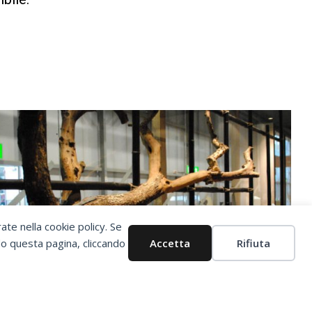
Succe
rate nella cookie policy. Se
do questa pagina, cliccando
Accetta
Rifiuta