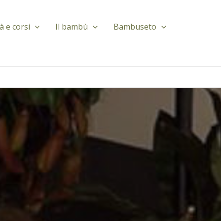
tà e corsi
Il bambù
Bambuseto