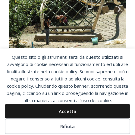
Precedente
Succe
Questo sito o gli strumenti terzi da questo utilizzati si
avvalgono di cookie necessari al funzionamento ed utili alle
finalità illustrate nella cookie policy. Se vuoi saperne di più o
Precedente
negare il consenso a tutti o ad alcuni cookie, consulta la
SUCCESSIVO
PRECEDENTE
cookie policy. Chiudendo questo banner, scorrendo questa
Tetard
Spherarea – Parigi
pagina, cliccando su un link o proseguendo la navigazione in
altra maniera, acconsenti all’uso dei cookie.
Accetta
Copyright © 2026 Bambuseto | Powered by
Tema WordPress
Astra
Rifiuta