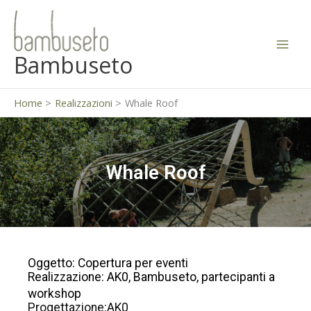
Vai
al
contenuto
Bambuseto
Home
Realizzazioni
Whale Roof
Whale Roof
Oggetto: Copertura per eventi
Realizzazione: AK0, Bambuseto, partecipanti a
workshop
Progettazione:AK0