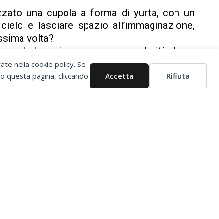
zzato una cupola a forma di yurta, con un
 cielo e lasciare spazio all’immaginazione,
ssima volta?
 e workshop
si tengono con regolarità due o
i informato
scrivici
, ti inseriremo nella nostra
rate nella cookie policy. Se
do questa pagina, cliccando
Accetta
Rifiuta